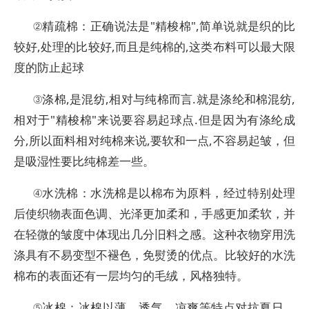
②精疏棉：正确说法是"精梭棉",简单说就是织的比
较好,处理的比较好,而且是纯棉的,这类布料可以最大限
度的防止起球
③涤棉,是混纺,相对与纯棉而言.就是涤纶和棉混纺,
相对于"精梭棉"来说要容易起球点.但是因为有涤纶成
分,所以面料相对纯棉来说,要软和一点,不容易起皱，但
是吸湿性要比纯棉差一些。
④水洗棉：水洗棉是以棉布为原料，经过特别处理
后使织物表面色调、光泽更加柔和，手感更加柔软，并
在轻微的皱度中体现出几分旧料之感。这种衣物穿用洗
涤具有不易变型不褪色，免熨烫的优点。比较好的水洗
棉布的表面还有一层均匀的毛绒，风格独特。
⑤冰棉：冰棉以薄、透气、凉爽等特点对抗夏日。