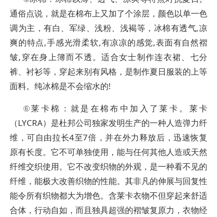
通俗点说，就是在棉布上又加了个涂层，颜色以单一色
调为主，有白、军绿、浅粉、浅褐等，冰棉有透气,凉
爽的特点,手感光滑柔软,有凉凉的感觉,表面有自然褶
皱,穿在身上簿而不透。适合女士制作连衣裙、七分
裤、衬衫等，穿起来别有风格，是制作夏日服装的上等
面料。纯冰棉是不会缩水的!
⑥莱卡棉：就是在棉布中加入了莱卡。莱卡
（LYCRA）是杜邦公司独家发明生产的一种人造弹力纤
维，可自由拉长4至7倍，并在外力释放后，迅速恢复
原有长度。它不可单独使用，能与任何其他人造或天然
纤维交织使用。它不改变织物的外观，是一种看不见的
纤维，能极大改善织物的性能。其非凡的伸展与回复性
能令所有织物都大为增色。含莱卡衣物不但穿起来舒适
合体，行动自如，而且独具超强的褶皱复原力，衣物经