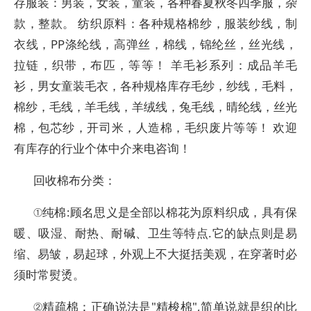
存服装：男装，女装，童装，各种春夏秋冬四季服，杂
款，整款。 纺织原料：各种规格棉纱，服装纱线，制
衣线，PP涤纶线，高弹丝，棉线，锦纶丝，丝光线，
拉链，织带，布匹，等等！ 羊毛衫系列：成品羊毛
衫，男女童装毛衣，各种规格库存毛纱，纱线，毛料，
棉纱，毛线，羊毛线，羊绒线，兔毛线，晴纶线，丝光
棉，包芯纱，开司米，人造棉，毛织废片等等！ 欢迎
有库存的行业个体中介来电咨询！
回收棉布分类：
①纯棉:顾名思义是全部以棉花为原料织成，具有保
暖、吸湿、耐热、耐碱、卫生等特点.它的缺点则是易
缩、易皱，易起球，外观上不大挺括美观，在穿著时必
须时常熨烫。
②精疏棉：正确说法是"精梭棉",简单说就是织的比