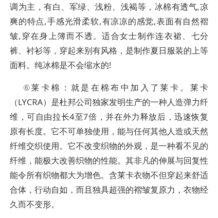
调为主，有白、军绿、浅粉、浅褐等，冰棉有透气,凉
爽的特点,手感光滑柔软,有凉凉的感觉,表面有自然褶
皱,穿在身上簿而不透。适合女士制作连衣裙、七分
裤、衬衫等，穿起来别有风格，是制作夏日服装的上等
面料。纯冰棉是不会缩水的!
⑥莱卡棉：就是在棉布中加入了莱卡。莱卡
（LYCRA）是杜邦公司独家发明生产的一种人造弹力纤
维，可自由拉长4至7倍，并在外力释放后，迅速恢复
原有长度。它不可单独使用，能与任何其他人造或天然
纤维交织使用。它不改变织物的外观，是一种看不见的
纤维，能极大改善织物的性能。其非凡的伸展与回复性
能令所有织物都大为增色。含莱卡衣物不但穿起来舒适
合体，行动自如，而且独具超强的褶皱复原力，衣物经
久而不变形。