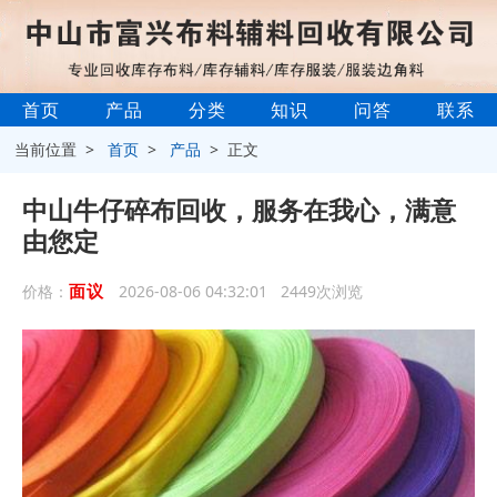
首页
产品
分类
知识
问答
联系
当前位置 >
首页
>
产品
> 正文
中山牛仔碎布回收，服务在我心，满意
由您定
面议
价格：
2026-08-06 04:32:01 2449次浏览