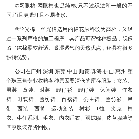
⑦网眼棉:网眼棉也是纯棉,只不过织法和一般的不
同.而且更吸汗且不易变形.
⑧丝光棉：丝光棉选用的棉花原料较为高档，又经
过一系列严格的加工程序，其产品可谓棉种极品，既保
留了纯棉柔软舒适、吸湿透气的天然优点，还具有很多
独特优势。
公司在广州.深圳.东莞.中山.顺德.珠海.佛山.惠州.整
个珠三角专业收购各种原因要清仓的库存服装：女装、
男装、童装、时装、靓仔衫、靓仔装、休闲装、连衣
裙、时装裙、雪纺裙、百褶裙、公主裙、雪纺衫、吊
带、西装、西裤、运动套装、衬衫、T恤、夹克、棉
衣、牛仔系列、毛衣、内衣睡衣、羽绒服、皮草服装等
四季服装存货回收。