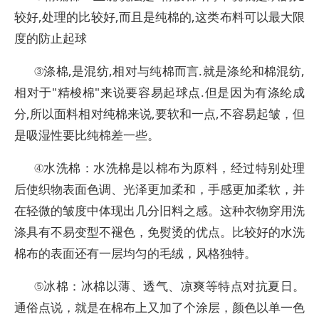
较好,处理的比较好,而且是纯棉的,这类布料可以最大限
度的防止起球
③涤棉,是混纺,相对与纯棉而言.就是涤纶和棉混纺,
相对于"精梭棉"来说要容易起球点.但是因为有涤纶成
分,所以面料相对纯棉来说,要软和一点,不容易起皱，但
是吸湿性要比纯棉差一些。
④水洗棉：水洗棉是以棉布为原料，经过特别处理
后使织物表面色调、光泽更加柔和，手感更加柔软，并
在轻微的皱度中体现出几分旧料之感。这种衣物穿用洗
涤具有不易变型不褪色，免熨烫的优点。比较好的水洗
棉布的表面还有一层均匀的毛绒，风格独特。
⑤冰棉：冰棉以薄、透气、凉爽等特点对抗夏日。
通俗点说，就是在棉布上又加了个涂层，颜色以单一色