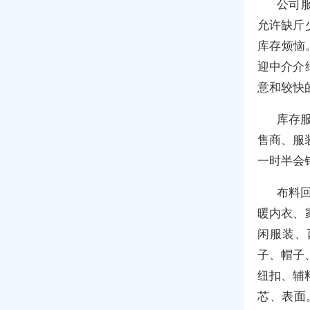
公司
允许缺斤
库存烦恼
迎中介介
意和较快
库存
售商、服
一时半会
布料
暖内衣、
闲服装、
子、帽子
纽扣、辅
芯、表面