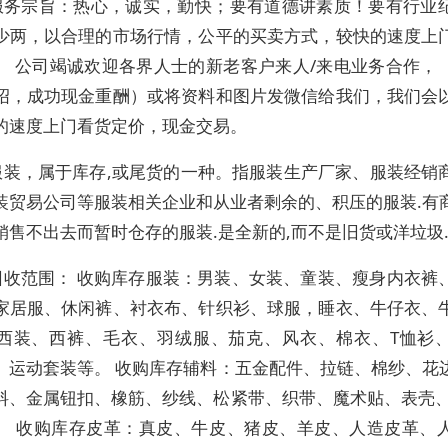
服务宗旨：热心，诚实，勤快；要有道德讲素质！要有行业
少两，以合理的市场行情，公平的买卖方式，较快的速度上
。 公司竭诚欢迎各界人士的新老客户来人/来电业务合作，
绍，成功现金重酬）或将资料和图片发微信给我们，我们会
的速度上门看货定价，现金交易。
服装，属于库存,或尾货的一种。指服装生产厂家、服装经销
装贸易公司等服装相关企业和从业者剩余的、积压的服装.有
销售不出去而暂时仓存的服装.是全新的,而不是旧货或洋垃圾
回收范围： 收购库存服装：男装、女装、童装、瘦身内衣裤
家居服、休闲裤、衬衣布、针织衫、球服，睡衣、牛仔衣、
西装、西裤、毛衣、羽绒服、茄克、风衣、棉衣、T恤衫
、运动套装等。 收购库存辅料：五金配件、拉链、棉纱、花
料、金属钮扣、橡筋、纱线、松紧带、织带、魔术贴、表壳、
。 收购库存皮革：真皮、牛皮、猪皮、羊皮、人造皮革、