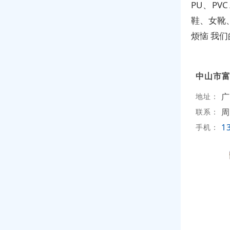
PU、P
鞋、女靴
烦恼 我
中山市
广
地址：
周
联系：
1
手机：