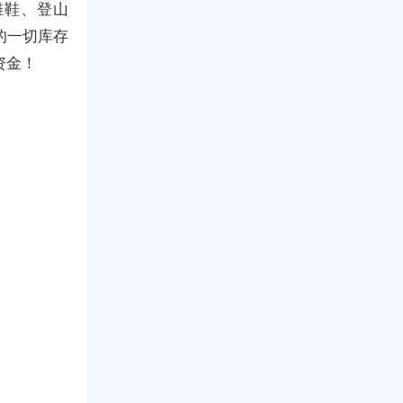
滩鞋、登山
的一切库存
资金！