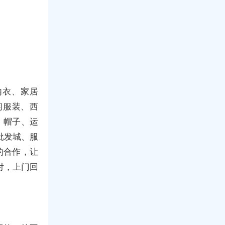
内衣、家居
闲服装、西
、帽子、运
批发城、服
的合作，让
付，上门回