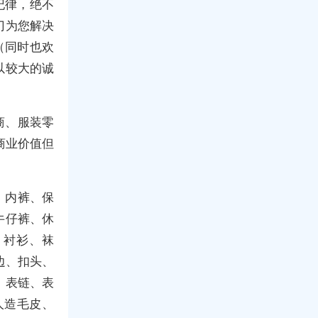
纪律，绝不
门为您解决
（同时也欢
以较大的诚
商、服装零
商业价值但
.
、内裤、保
牛仔裤、休
、衬衫、袜
边、扣头、
 表链、表
人造毛皮、