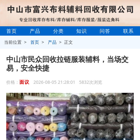
首页
产品
分类
知识
问答
联系
当前位置 >
首页
>
产品
> 正文
中山市民众回收拉链服装辅料，当场交
易，安全快捷
面议
价格：
2026-08-05 21:28:01 5832次浏览