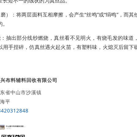
呈长短不一的绒状的为真丝品。
（磨）：将两层面料互相摩擦，会产生“丝鸣”或“绢鸣”，而其
的。
燃烧：抽出部分线纱燃烧，真丝看不见明火，有烧毛发的味道
以用手捏碎，仿真丝遇火起火苗，有塑料味，火熄灭后留下
富兴布料辅料回收有限公司
东省中山市沙溪镇
海平
3420312848