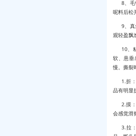
8、
呢料后松
9、
观轻盈飘
10、
软、悬垂
慢。撕裂
1.
品有明显
2.
会感觉滑
3.