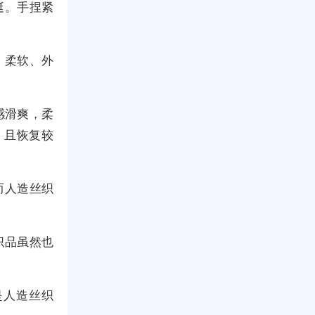
挺。手捏紧
，柔软、外
感滑爽，柔
，且恢复较
而人造丝织
织品虽然也
是人造丝织