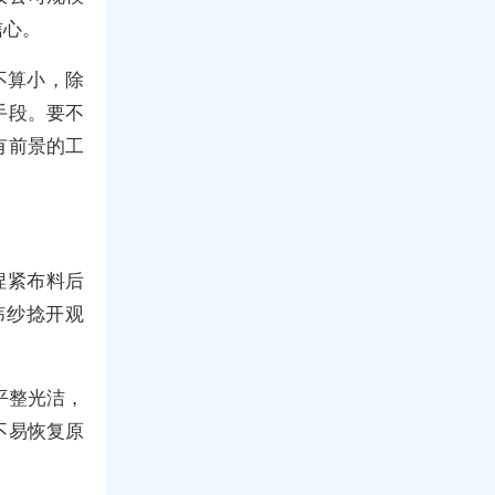
信心。
不算小，除
手段。要不
有前景的工
捏紧布料后
纬纱捻开观
平整光洁，
不易恢复原