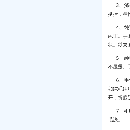
3、
挺括，弹
4、
纯正。手
状。纱支
5、
不显露。
6、
如纯毛织
开，折痕
7、
毛涤。