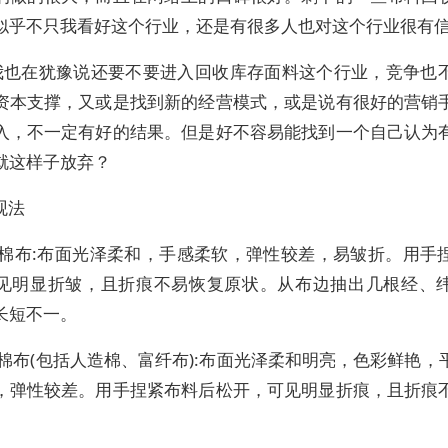
似乎不只我看好这个行业，还是有很多人也对这个行业很有
我也在犹豫说还要不要进入回收库存面料这个行业，竞争也
资本支撑，又或是找到新的经营模式，或是说有很好的营销
入，不一定有好的结果。但是好不容易能找到一个自己认为
就这样子放弃？
观法
纯棉布:布面光泽柔和，手感柔软，弹性较差，易皱折。用手
见明显折皱，且折痕不易恢复原状。从布边抽出几根经、
长短不一。
棉布(包括人造棉、富纤布):布面光泽柔和明亮，色彩鲜艳，
，弹性较差。用手捏紧布料后松开，可见明显折痕，且折痕