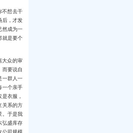
你不想去干
场后，才发
已然成为一
那就是要个
离大众的审
。而要说自
是一群人一
每一个亲手
仅是衣服，
立关系的方
景。于是我
东弘盛库存
收公司规模