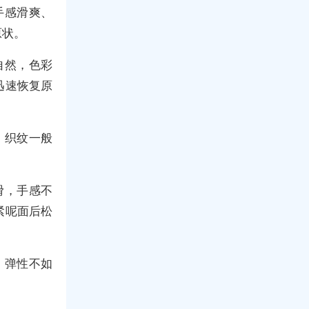
手感滑爽、
原状。
自然，色彩
迅速恢复原
，织纹一般
滑，手感不
紧呢面后松
。弹性不如