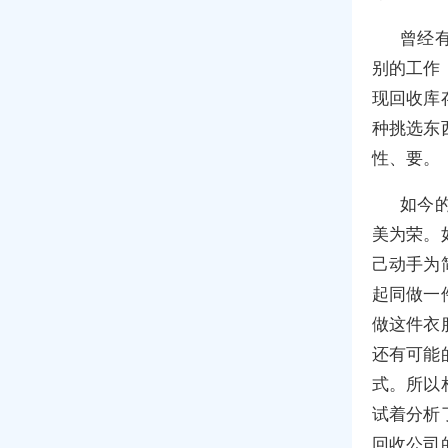
曾经
别的工作
现回收库
种挑选东
性、要。
如今
美为荣。
己动手为
起同做一
做这件衣
还有可能
式。所以
试着分析
回收公司