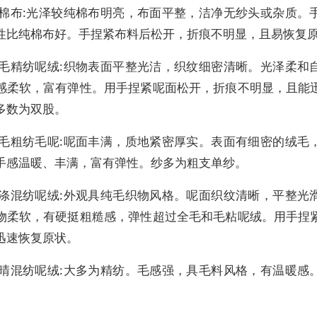
涤棉布:光泽较纯棉布明亮，布面平整，洁净无纱头或杂质。
性比纯棉布好。手捏紧布料后松开，折痕不明显，且易恢复
纯毛精纺呢绒:织物表面平整光洁，织纹细密清晰。光泽柔和
感柔软，富有弹性。用手捏紧呢面松开，折痕不明显，且能
多数为双股。
纯毛粗纺毛呢:呢面丰满，质地紧密厚实。表面有细密的绒毛
手感温暖、丰满，富有弹性。纱多为粗支单纱。
毛涤混纺呢绒:外观具纯毛织物风格。呢面织纹清晰，平整光
物柔软，有硬挺粗糙感，弹性超过全毛和毛粘呢绒。用手捏
迅速恢复原状。
毛晴混纺呢绒:大多为精纺。毛感强，具毛料风格，有温暖感