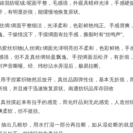
毛锦混纺呢绒:呢面平整，毛感强，外观具蜡样光泽，手感硬
开，有明显折痕，能缓慢地恢复原状。
真丝绸:绸面平整细洁，光泽柔和，色彩鲜艳纯正。手感滑爽
逸。干燥情况下，手摸绸面有拉手感，撕裂时有“丝鸣声”。
粘胶丝织物(人丝绸):绸面光泽明亮但不柔和，色彩鲜艳，手
感强，但不及真丝绸轻盈飘逸。手捏绸面后松开，有折痕
时声音嘶哑。经、纬纱沾水弄湿后，极易拉断。
折：用手捏紧织物然后放开，真丝品因弹性佳，基本无折痕，
折痕，并且难于迅速恢复原状。南通纺织品库存回收
摸：真丝摸起来有拉手的感觉，而化纤品则无此感觉，人造丝
爽柔软，但不挺括。
拉：抽出几根纱，用水打湿一部分再拉断，如从湿处断的就